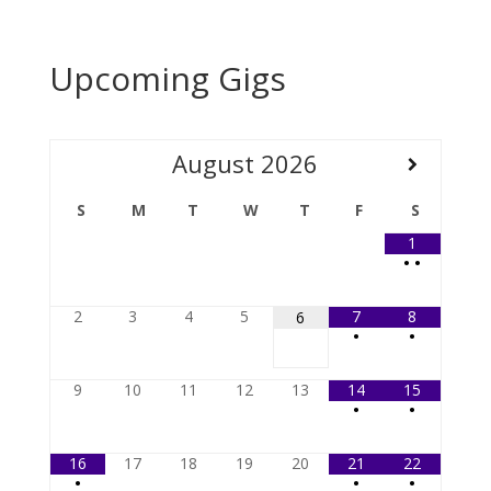
Upcoming Gigs
August
2026
S
M
T
W
T
F
S
1
•
•
2
3
4
5
7
8
6
•
•
9
10
11
12
13
14
15
•
•
16
17
18
19
20
21
22
•
•
•